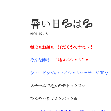
暑い日💦は💦
2020.07.18
頭皮もお顔も 汗だく💦ですね〜💦
そんな時は、
“結スペシャル”❣️
シェービング&フェイシャルマッサージ💆‍♀️💆
スチームで毛穴のデトックス✨
ひんや〜りマスクパック❄️