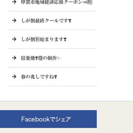
甲賀市地域経済応援クーポン📣🈹
しが割最終クールです❣️
しが割🈹始まります❣️
信楽焼❣️燈の制作✨
春の兆しですね❣️